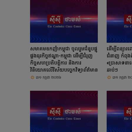
សមាគមឧកញ៉ាកម្ពុជា ចូលរួមជំនួបផ្គូ
ដើម្បីពន្យារពេ
ផ្គងធុរកិច្ចឥណ្ឌា-កម្ពុជា ដើម្បីជំរុញ
ជំនាញ កំពុងព
កិច្ចសហប្រតិបត្តិការ និងការ
«ប្រាសាទនាពេ
វិនិយោគលើវិស័យបច្ចេកវិទ្យាព័ត៌មាន
ឆាប់ៗ
៣១ កក្កដា ២០២៦
៣១ កក្កដា 