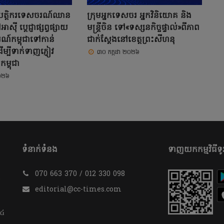
រតិបត្តិករទេសចរណ៍ឈាន
ក្រុមអ្នកទេសចរ អ្នកវិនិយោគ និង
៊ី ប្ដេជ្ញាផ្សព្វផ្សាយ
មន្ត្រីចិន ទៅ«ទស្សនកិច្ចផ្ទាល់»ពីភាព
៍កម្ពុជាទៅកាន់
ជាក់ស្តែងនៅខេត្តព្រះសីហនុ
្បីទាក់ទាញភ្ញៀវ
៣០ កក្កដា ២០២៦
ម្ពុជា
២០២៦
ទំនាក់ទំនង
ទាញយកកម្មវិធីទូរ
070 663 370 / 012 330 098
​
editorial@cc-times.com
 ៤