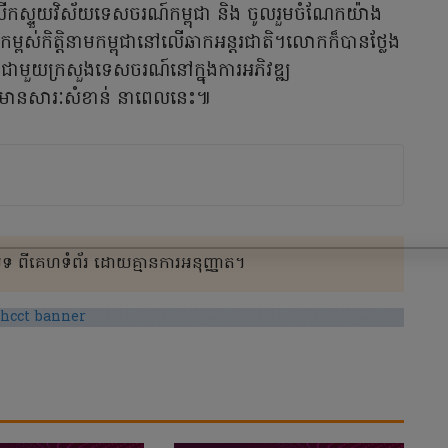
ើកស្ទួយវិស័យទេសចរណ៍កម្ពុជា និង ចូលរួមចំណែកយ៉ាង
លើកកម្ពស់កិត្តិនាមកម្ពុជានៅលើឆាកអន្តរជាតិ។លោកក៏បានថ្លែង
មជាមួយក្រសួងទេសចរណ៍នៅក្នុងការអភិវឌ្ឍ
លដ៏មានសារៈសំខាន់ នាពេលនេះ៕
 ពីគេហទំព័រ ដោយគ្មានការអនុញ្ញាត។