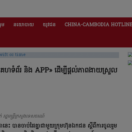
គម
នយោបាយ
យុវជន
CHINA-CAMBODIA HOTLIN
ហទំព័រ និង APP» ដើម្បីផ្តល់ភាពងាយស្រួល
ដ្ឋមន្ត្រីក្រសួងទេសចរណ៍
ិកានេះ បានចាប់ដៃគ្នាជាមួយក្រុមហ៊ុនឯកជន ស្តីពីការចូលរួម