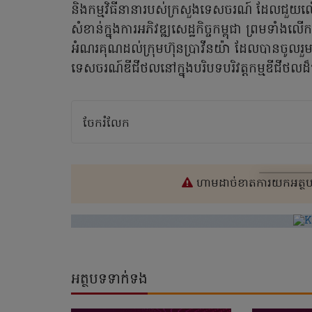
និងកម្មវិធីនានារបស់ក្រសួងទេសចរណ៍ ដែលជួយល
សំខាន់ក្នុងការអភិវឌ្ឍសេដ្ឋកិច្ចកម្ពុជា ព្រមទាំង
អំណរគុណដល់ក្រុមហ៊ុនប្រាវីនយ៉ា ដែលបានចូលរួ
ទេសចរណ៍ឌីជីថលនៅក្នុងបរិបទបរិវត្តកម្មឌីជីថ
ចែករំលែក
ហាមដាច់ខាតការយកអត្ថបទ
អត្ថបទទាក់ទង