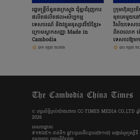
រដ្ឋមន្ត្រីចំនួន៣ក្រសួង ជុំគ្នាជំរុញការ
ក្រុមហ៊ុនប្
ផលិតផលិតផល«សិប្បកម្ម
មុខគេមួយនៅអាស
ទេសចរណ៍ និងវត្ថុអនុស្សាវរីយ៍ខ្មែរ»
វិស័យទេសចរណ
ក្រោមស្លាកសញ្ញា Made in
ពិភពលោក ដើម
Cambodia
ទេសចរឱ្យមកក
៣១ កក្កដា ២០២៦
៣០ កក្កដា 
​© រក្សា​សិទ្ធិ​គ្រប់​យ៉ាង​ដោយ​ CC-TIMES MEDIA CO,.LTD ឆ្នាំ
2026
អាសយដ្ឋាន៖
#១២៦E១ ជាន់ទី១ ផ្លូវហ្សាលដឺហ្គោល(២១៧) សង្កាត់អូរឫស្សីទី
ខណ្ឌមករា រាជធានីភ្នំពេញ