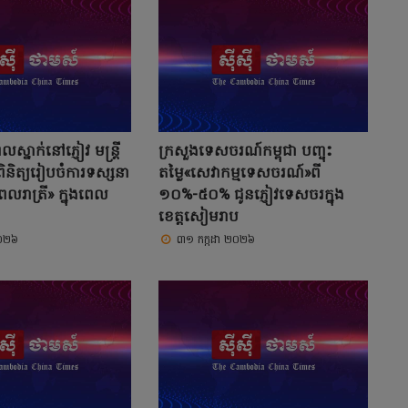
លស្នាក់នៅភ្ញៀវ មន្ត្រី
ក្រសួងទេសចរណ៍កម្ពុជា បញ្ចុះ
ិនិត្យរៀបចំការទស្សនា
តម្លៃ«សេវាកម្មទេសចរណ៍»ពី
លរាត្រី» ក្នុងពេល
១០%-៥០% ជូនភ្ញៀវទេសចរក្នុង
ខេត្តសៀមរាប
២០២៦
៣១ កក្កដា ២០២៦