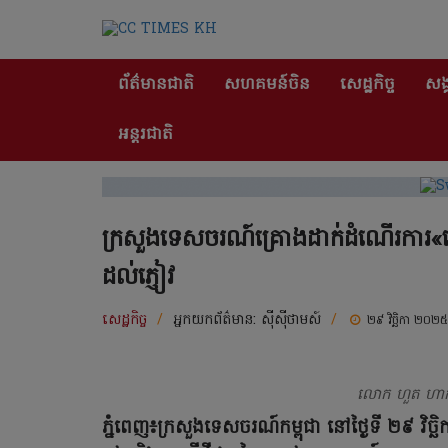
ព័ត៌មានជាតិ
សហគមន៍ចិន
សេដ្ឋកិច្ច
សង្
អន្តរជាតិ
ក្រសួងទេសចរណ៍គ្រោងដាក់ដំណើរការ«គេ
ដល់ភ្ញៀវ
សេដ្ឋកិច្ច
/
អ្នកយកព័ត៌មាន:
ស៊ីស៊ីថាមស៍
/
២៩ វិច្ឆិកា ២០២៥
លោក ហួត ហាក់ រ
ភ្នំពេញ៖ក្រសួងទេសចរណ៍កម្ពុជា នៅថ្ងៃទី ២៩ វិច្ឆ