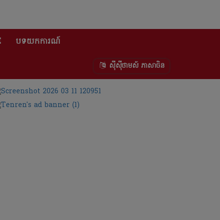
E
បទយកការណ៍
ស៊ីស៊ីថាមស៍ ភាសាចិន