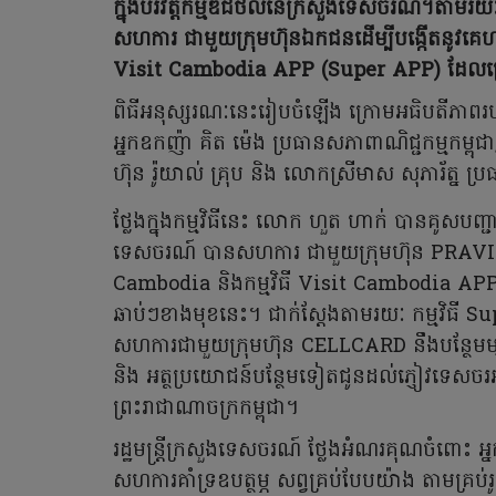
ក្នុងបរិវត្តកម្មឌីជីថលនៃក្រសួងទេសចរណ៍។តាមរ
សហការ ជាមួយក្រុមហ៊ុនឯកជនដើម្បីបង្កើតនូវគេ
Visit Cambodia APP (Super APP) ដែលគ្រ
ពិធីអនុស្សរណៈនេះរៀបចំឡើង ក្រោមអធិបតីភាពរប
អ្នកឧកញ៉ា គិត ម៉េង ប្រធានសភាពាណិជ្ជកម្មកម្ពុជា, 
ហ៊ុន រ៉ូយាល់ គ្រុប និង លោកស្រីមាស សុភារ័ត្ន ប្រធ
ថ្លែងក្នុងកម្មវិធីនេះ លោក ហួត ហាក់ បានគូសបញ្ជ
ទេសចរណ៍ បានសហការ ជាមួយក្រុមហ៊ុន PRAVINY
Cambodia និងកម្មវិធី Visit Cambodia AP
ឆាប់ៗខាងមុខនេះ។ ជាក់ស្តែងតាមរយៈ កម្មវិធី S
សហការជាមួយក្រុមហ៊ុន CELLCARD នឹងបន្ថែមមុ
និង អត្ថប្រយោជន៍បន្ថែមទៀតជូនដល់ភ្ញៀវទេសចរអ
ព្រះរាជាណាចក្រកម្ពុជា។
រដ្ឋមន្ត្រីក្រសួងទេសចរណ៍ ថ្លែងអំណរគុណចំពោះ 
សហការគាំទ្រឧបត្ថម្ភ សព្វគ្រប់បែបយ៉ាង តាមគ្រប់រ