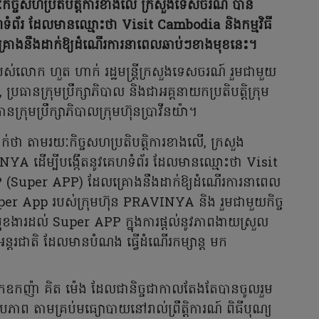
យៈកិច្ចសហប្រតិបត្តិការខាងលើ ក្រសួងទេសចរណ៍ បាន
ហទំព័រ ដែលមានឈ្មោះថា Visit Cambodia និងកម្មវិធី
ោងនឹងដាក់ឱ្យដំណើរការនាពេលឆាប់ៗខាងមុខនេះ។
ស់លោក ហួត ហាក់ រដ្ឋមន្ត្រីក្រសួងទេសចរណ៍ រួមជាមួយ
ប្រធានក្រុមប្រឹក្សាភិបាល និងជាអគ្គនាយកប្រតិបត្តិក្រុម
ានក្រុមប្រឹក្សាភិបាលក្រុមហ៊ុនប្រាវីនយ៉ា។
ាក់ថា តាមរយៈកិច្ចសហប្រតិបត្តិការខាងលើ, ក្រសួង
A ដើម្បីបង្កើតនូវគេហទំព័រ ដែលមានឈ្មោះថា Visit
P (Super APP) ដែលគ្រោងនឹងដាក់ឱ្យដំណើរការនាពេល
uper App របស់ក្រុមហ៊ុន PRAVINYA និង រួមជាមួយកិច្ច
ខងារដល់ Super APP ក្នុងការផ្ដល់នូវភាពងាយស្រួល
ន្តរជាតិ ដែលមានបំណង ធ្វើដំណើរកម្សាន្ត មក
អ្នកឧកញ៉ា គិត ម៉េង ដែលជានិច្ចជាកាលតែងតែបានចូលរួម
ូបភាព តាមគ្រប់មធ្យោបាយនៅរាល់ព្រឹត្តិការណ៍ ពិធីបុណ្យ