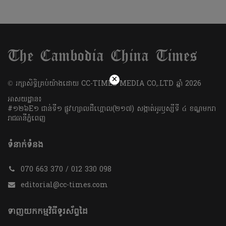
×
​© រក្សា​សិទ្ធិ​គ្រប់​យ៉ាង​ដោយ​ CC-TIMES MEDIA CO,.LTD ឆ្នាំ​ 2026
អាសយដ្ឋាន៖
#១២៦E១ ជាន់ទី១ ផ្លូវហ្សាលដឺហ្គោល(២១៧) សង្កាត់អូរឫស្សីទី ៤ ខណ្ឌមករា
រាជធានីភ្នំពេញ
ទំនាក់ទំនង
070 663 370 / 012 330 098
editorial@cc-times.com
ទាញយកកម្មវិធីទូរស័ព្ទដៃ