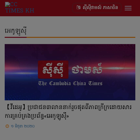
ស៊ីស៊ីថាមស៍ ភាសាចិន
Togg
navig
អេកូឡូស៊ី
【វីដេអូ】ប្រជាជន៣លាននាក់រួចផុតពីភាពក្រីក្រដោយសារ
ការគ្រប់គ្រងប្រព័ន្ធ«អេកូឡូស៊ី»
១ មិថុនា ២០២០