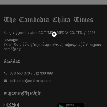
​© រក្សា​សិទ្ធិ​គ្រប់​យ៉ាង​ដោយ​ CC-TIMES MEDIA CO,.LTD ឆ្នាំ​ 2026
×
អាសយដ្ឋាន៖
#១២៦E១ ជាន់ទី១ ផ្លូវហ្សាលដឺហ្គោល(២១៧) សង្កាត់អូរឫស្សីទី ៤ ខណ្ឌមករា
រាជធានីភ្នំពេញ
ទំនាក់ទំនង
070 663 370 / 012 330 098
editorial@cc-times.com
ទាញយកកម្មវិធីទូរស័ព្ទដៃ