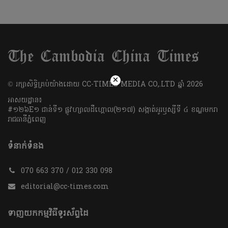
×
​© រក្សា​សិទ្ធិ​គ្រប់​យ៉ាង​ដោយ​ CC-TIMES MEDIA CO,.LTD ឆ្នាំ​ 2026
អាសយដ្ឋាន៖
#១២៦E១ ជាន់ទី១ ផ្លូវហ្សាលដឺហ្គោល(២១៧) សង្កាត់អូរឫស្សីទី ៤ ខណ្ឌមករា
រាជធានីភ្នំពេញ
ទំនាក់ទំនង
070 663 370 / 012 330 098
editorial@cc-times.com
ទាញយកកម្មវិធីទូរស័ព្ទដៃ