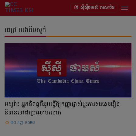
ស៊ីស៊ីថាមស៍ ភាសាចិន
Togg
navig
ពេជ្រ អេងគីមសួគ៌
មយូរ៉ា៖ អ្នកនិពន្ធពីររូបធ្វើឱ្យកញ្ញាផ្លាស់ប្ដូរការសរសេររឿង
និទានទៅជាប្រលោមលោក
២៧ កញ្ញា ២០២២