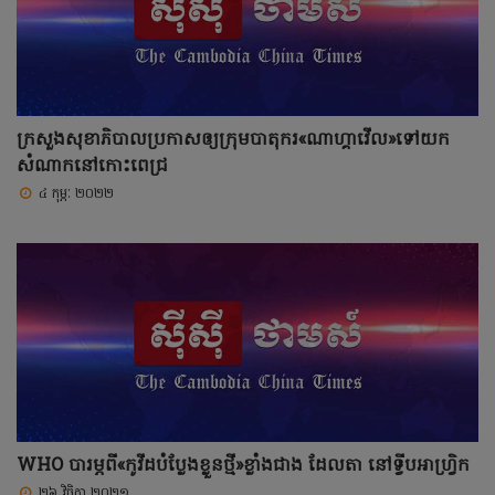
ក្រសួងសុខាភិបាលប្រកាសឲ្យក្រុមបាតុករ«ណាហ្គាវើល»ទៅយក
សំណាកនៅកោះពេជ្រ
៤ កុម្ភៈ ២០២២
WHO បារម្ភពី«កូវីដបំប្លែងខ្លួនថ្មី»ខ្លាំងជាង ដែលតា នៅទ្វីបអាហ្រ្វិក
២៦ វិច្ឆិកា ២០២១