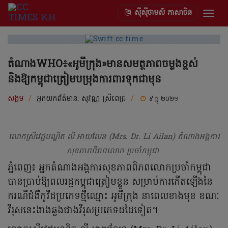
ស៊ីស៊ីថាមស៍ ភាសាចិន
Togg
navig
តំណាងWHO៖«អូមីក្រុង»មានសមត្ថភាពចម្លងខ្ពស់
និងឱ្យកម្ពុជាត្រៀមបម្រុងការពារទុកជាមុន
សង្គម
/
អ្នកយកព័ត៌មាន:
សុវណ្ណ ស្រីពេជ្រ
/
៩ ធ្នូ ២០២១
លោកស្រីវេជ្ជបណ្ឌិត លី អាយលែន (Mrs. Dr. Li Ailan) តំណាងអង្គការ
សុខភាពពិភពលោក ប្រចាំកម្ពុជា
ភ្នំពេញ៖ អ្នកតំណាងអង្គការសុខភាពពិភពលោកប្រចាំកម្ពុជា
បានប្រាប់ឱ្យពលរដ្ឋកម្ពុជាត្រៀមខ្លួន សម្រាប់ការកើតឡើងនៃ
ករណីជំងឺកូវីដប្រភេទថ្មីឈ្មោះ អូមីក្រុង នាពេលខាងមុខ ខណៈ
វីរុសនេះងាងឆ្លងជាងវីរុសប្រភេទដដៃទៀត។