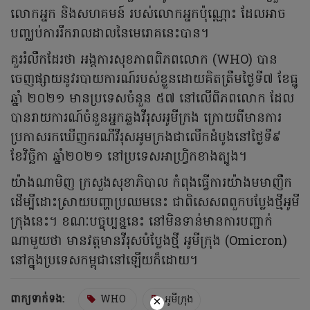
លោកអ្នក និងសហគមន៍ របស់លោកអ្នកប៉ុណ្ណោះ ដែលអាច
បញ្ឈប់ការរីករាលដាលនៃមេរោគនេះបាន។
គួររំលឹកដែរថា អង្គការសុខភាពពិភពលោក (WHO) បាន
ចេញផ្សាយនូវរបាយការណ៍របស់ខ្លួនដោយគិតត្រឹមថ្ងៃទី៧ ខែធ្នូ
ឆ្នាំ ២០២១ មានប្រទេសចំនួន ៥៧ នៅលើពិភពលោក ដែល
បានរាយការណ៍ចំនួនអ្នកឆ្លងវីរុសអូមីក្រង ក្រោយពីមានការ
ប្រកាសរកឃើញករណីវីរុសអូមក្រងជាលើកដំបូងនៅថ្ងៃទី៩
ខែវិច្ឆិកា ឆ្នាំ២០២១ នៅប្រទេសអាហ្វ្រិកខាងត្បូង។
យ៉ាងណាមិញ ក្រសួងសុខាភិបាល កំពុងធ្វើការយ៉ាងមមាញឹក
ដើម្បីដោះស្រាយបញ្ហាប្រឈមនេះ ជាពិសេសពពួកបប្លែងថ្មីអូមី
ក្រុងនេះ។ ខណៈបច្ចុប្បន្ននេះ នៅមិនទាន់មានការបញ្ជាក់
ណាមួយថា មានវត្តមានវីរុសបំប្លែងថ្មី អូមីក្រុង (Omicron)
នៅក្នុងប្រទេសកម្ពុជានៅឡើយក៏ដោយ។
×
ពាក្យទាក់ទង:
WHO
អូមីក្រុង