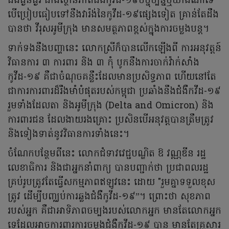
ជំងឺធ្ងន់ធ្ងរ ជាងស្ថានភាពជំងឺកូវីដ-១៩បច្ចុប្បន្នឬយ៉ាងណាទេ
បើប្រៀបធៀបទៅនឹងវារ៉ង់នៃកូវីដ-១៩ផ្សេងទៀត គ្រាន់តែដឹង
បានថា វីរុសអូមីក្រុង មានសមត្ថភាពខ្ពស់ក្នុងការចម្លងបន្ត។
ទាក់ទងនឹងបញ្ហានេះ លោកស្រីក៏បានលើកឡើងពី ការអនុវត្តន៍
វិធានការ ៣ ការពារ និង ៣ កុំ បូកនឹងការចាក់វ៉ាក់សាំង
កូវីដ-១៩ គឺជាចំណុចគន្លឹះដែលមានប្រសិទ្ធភាព ហើយនៅតែ
ជាការការពារដ៏រឹងមាំបំផុតរបស់កម្ពុជា ប្រឆាំងនឹងជំងឺកវីដ-១៩
រួមទាំងដែលតា និងអូមីក្រុង (Delta and Omicron) និង
ការពារជន ដែលងាយរងគ្រោះ ប្រសិនបើអនុវត្តបានត្រឹមត្រូវ
និងទៀងទាត់នូវវិធានការទាំងនេះ។
ចំណែកបន្ថែមពីនេះ លោកជំទាវវេជ្ជបណ្ឌិត ឱ វណ្ណឌីន រដ្ឋ
លេខាធិការ និងជាអ្នកនាំពាក្យ បានបញ្ជាក់ថា ប្រជាពលរដ្ឋ
គ្រប់រូបត្រូវតែធ្វើសកម្មភាពឥឡូវនេះ ដោយ "រួមគ្នាទទួលខុស
ត្រូវ ដើម្បីបញ្ឈប់ការឆ្លងជំងឺកូវីដ-១៩”។ ព្រោះថា សុខភាព
របស់អ្នក គឺជាអាទិភាពចម្បងរបស់លោកអ្នក មានតែលោកអ្នក
ទេដែលអាចការពារការចម្លងជំងឺកូវីដ-១៩ បាន មានតែគ្រួសារ