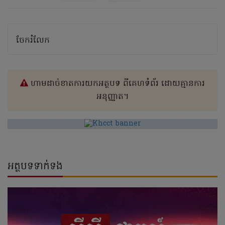
ចែករំលែក
ហាមដាច់ខាតការយកអត្ថបទ ពីគេហទំព័រ ដោយគ្មានការ
អនុញ្ញាត។
អត្ថបទទាក់ទង