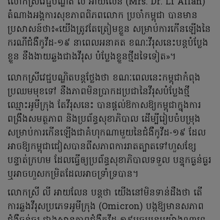
លោកស្រីវេជ្ជបណ្ឌិត លី អាយលែន (Mrs. Dr. Li Ailan)
តំណាងអង្គការសុខភាពពិភពលោក ប្រចាំកម្ពុជា បានមាន
ប្រសាសន៍ថា៖«យើងត្រូវតែត្រៀមខ្លួន សម្រាប់ការកើនឡើងនៃ
ករណីជំងឺកូវីដ-១៩ នាពេលអនាគត ខណៈវីរុសនេះបន្តបំប្លែង
ខ្លួន នឹងងាយឆ្លងជាងវីរុស បំប្លែងខ្លួនថ្មីដទៃទៀត»។
លោកស្រីវេជ្ជបណ្ឌិតបន្តថ្លែងថា ខណៈពេលនេះកម្ពុជាកំពុង
ប្រឈមមុខទៅ នឹងភាពមិនប្រាកដប្រជានៃវីរុសបំប្លែងថ្មី
ឈ្មោះអូមីក្រុង តែវីរុសនេះ បានផ្តល់ឱកាសឱ្យកម្ពុជាក្នុងការ
ពង្រឹងសមត្ថភាព និងប្រព័ន្ធសុខាភិបាល ដើម្បីរៀបចំបម្រុង
សម្រាប់ការកើនឡើងជាគំហុកណាមួយនៃជំងឺកូវីដ-១៩ ដែល
អាចឱ្យកម្ពុជាជៀសបានពីសភាពការរាតត្បាតទៅហួសខ្សែ
បន្ទាត់ក្រហម ដែលធ្វើឲ្យប្រព័ន្ធសុខាភិបាលទទួល បន្ទុកធ្ងន់ធ្ងរ
ឬអាចហួសកម្រិតដែលអាចទ្រាំទ្របាន។
លោកស្រី លី អាយលែន បន្តថា យើងនៅមិនទាន់ដឹងថា តើ
ការឆ្លងវីរុសប្រភេទអូមីក្រុង (Omicron) បង្កឱ្យមានសភាព